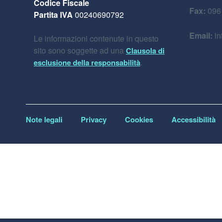
Codice Fiscale
Fax:
096
Partita IVA
00240690792
Email:
in
Le informazioni contenute in questo
sito sono soggette ad una
Clausola di
.
esclusione della responsabilità
Note legali
Privacy
Cookies
Accessibilità