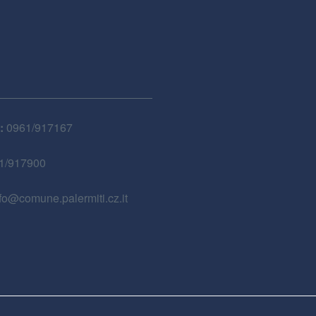
:
0961/917167
1/917900
fo@comune.palermiti.cz.it