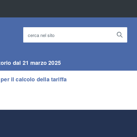
cerca nel sito
torio dal 21 marzo 2025
per il calcolo della tariffa