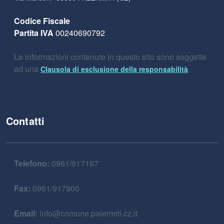
Codice Fiscale
Partita IVA
00240690792
Le informazioni contenute in questo sito sono soggette
ad una
.
Clausola di esclusione della responsabilità
Contatti
Telefono:
0961/917167
Fax:
0961/917900
Email:
info@comune.palermiti.cz.it