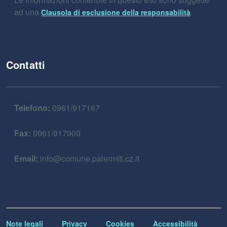
ad una
.
Clausola di esclusione della responsabilità
Contatti
Telefono:
0961/917167
Fax:
0961/917900
Email:
info@comune.palermiti.cz.it
Note legali
Privacy
Cookies
Accessibilità